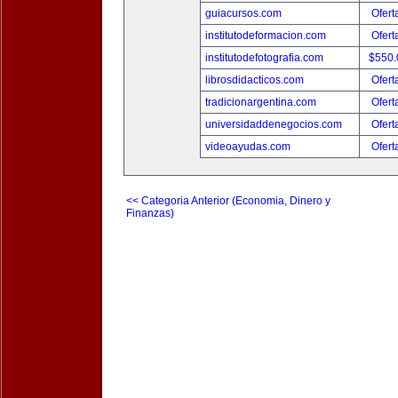
guiacursos.com
Ofert
institutodeformacion.com
Ofert
institutodefotografia.com
$550
librosdidacticos.com
Ofert
tradicionargentina.com
Ofert
universidaddenegocios.com
Ofert
videoayudas.com
Ofert
<< Categoria Anterior (Economia, Dinero y
Finanzas)