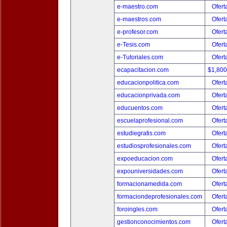
e-maestro.com
Ofert
e-maestros.com
Ofert
e-profesor.com
Ofert
e-Tesis.com
Ofert
e-Tutoriales.com
Ofert
ecapacitacion.com
$1,80
educacionpolitica.com
Ofert
educacionprivada.com
Ofert
educuentos.com
Ofert
escuelaprofesional.com
Ofert
estudiegratis.com
Ofert
estudiosprofesionales.com
Ofert
expoeducacion.com
Ofert
expouniversidades.com
Ofert
formacionamedida.com
Ofert
formaciondeprofesionales.com
Ofert
foroingles.com
Ofert
gestionconocimientos.com
Ofert