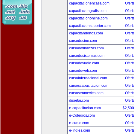
capacitacionencasa.com
Ofert
capacitaciongratis.com
Ofert
capacitaciononline.com
Ofert
capacitacionsuperior.com
Ofert
capacitandonos.com
Ofert
cursodecine.com
Ofert
cursodefinanzas.com
Ofert
cursodesistemas.com
Ofert
cursodevuelo.com
Ofert
cursodeweb.com
Ofert
cursointernacional.com
Ofert
cursoscapacitacion.com
Ofert
cursosenmexico.com
Ofert
disertar.com
Ofert
e-capacitacion.com
$2,50
e-Colegios.com
Ofert
e-curso.com
Ofert
e-Ingles.com
Ofert