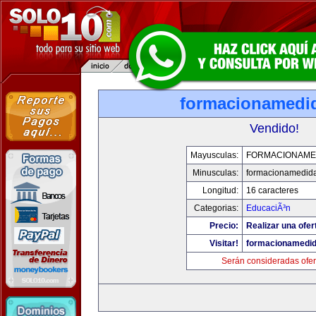
formacionamedi
Vendido!
Mayusculas:
FORMACIONAME
Minusculas:
formacionamedid
Longitud:
16 caracteres
Categorias:
EducaciÃ³n
Precio:
Realizar una ofer
Visitar!
formacionamedi
Serán consideradas ofer