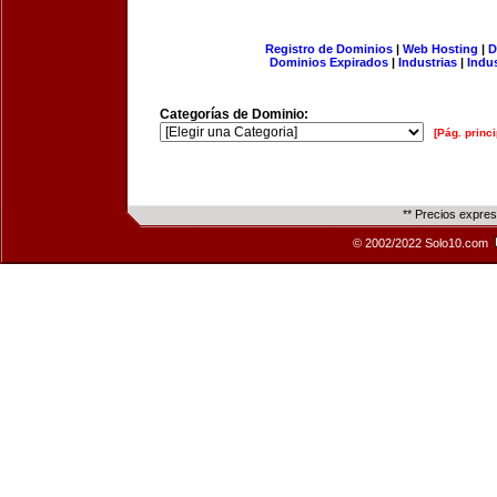
Registro de Dominios
|
Web Hosting
|
D
Dominios Expirados
|
Industrias
|
Indu
Categorías de Dominio:
[Pág. princi
** Precios expre
© 2002/2022 Solo10.com