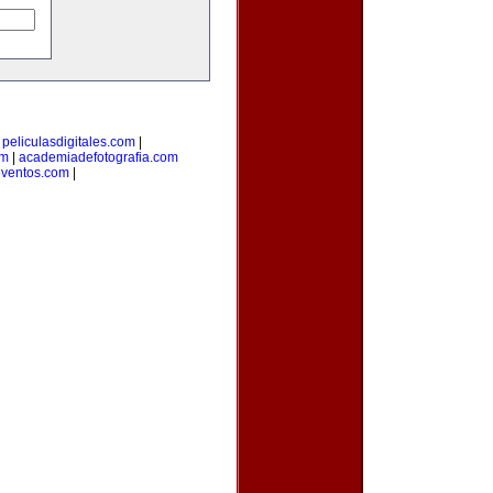
|
peliculasdigitales.com
|
om
|
academiadefotografia.com
eventos.com
|