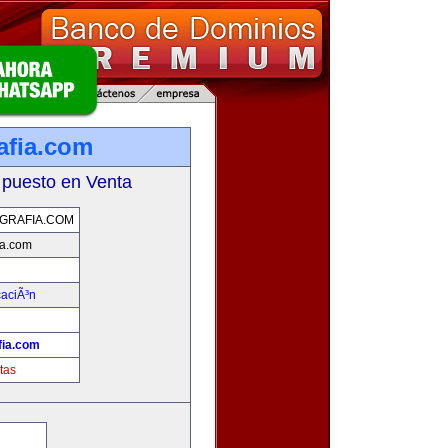
afia.com
 puesto en Venta
GRAFIA.COM
ia.com
aciÃ³n
fia.com
tas