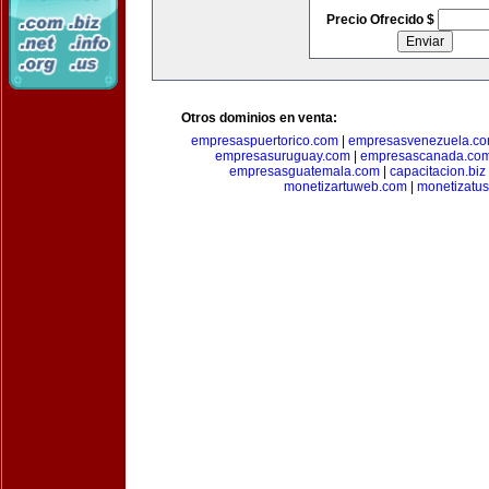
Precio Ofrecido $
Otros dominios en venta:
empresaspuertorico.com
|
empresasvenezuela.c
empresasuruguay.com
|
empresascanada.co
empresasguatemala.com
|
capacitacion.biz
monetizartuweb.com
|
monetizatus