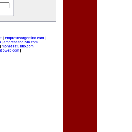
om
|
empresasargentina.com
|
m
|
empresasbolivia.com
|
|
monetizatusitio.com
|
itioweb.com
|