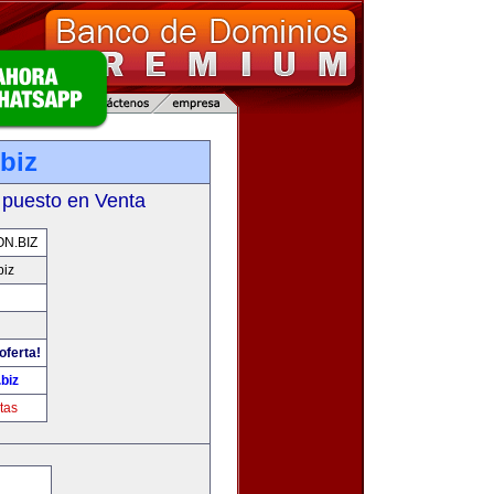
biz
 puesto en Venta
N.BIZ
biz
oferta!
biz
tas