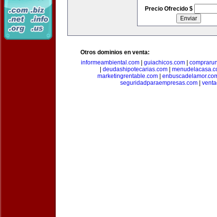
Precio Ofrecido $
Otros dominios en venta:
informeambiental.com
|
guiachicos.com
|
comprarun
|
deudashipotecarias.com
|
menudelacasa.
marketingrentable.com
|
enbuscadelamor.co
seguridadparaempresas.com
|
vent