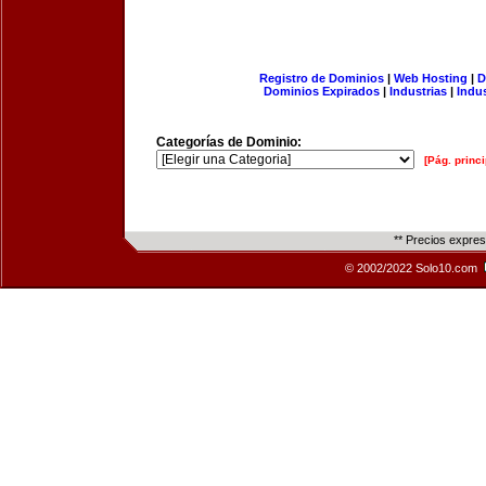
Registro de Dominios
|
Web Hosting
|
D
Dominios Expirados
|
Industrias
|
Indu
Categorías de Dominio:
[Pág. princi
** Precios expre
© 2002/2022 Solo10.com