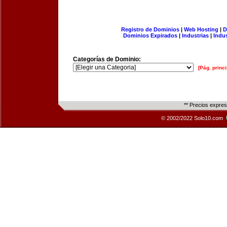
Registro de Dominios
|
Web Hosting
|
D
Dominios Expirados
|
Industrias
|
Indu
Categorías de Dominio:
[Pág. princi
** Precios expre
© 2002/2022 Solo10.com