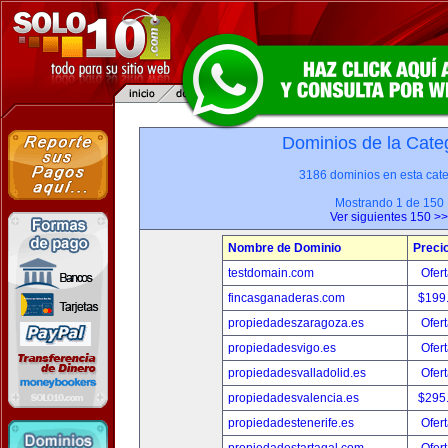
Dominios de la Categ
3186 dominios en esta cate
Mostrando 1 de 150
Ver siguientes 150 >>
Nombre de Dominio
Preci
testdomain.com
Ofert
fincasganaderas.com
$199
propiedadeszaragoza.es
Ofert
propiedadesvigo.es
Ofert
propiedadesvalladolid.es
Ofert
propiedadesvalencia.es
$295
propiedadestenerife.es
Ofert