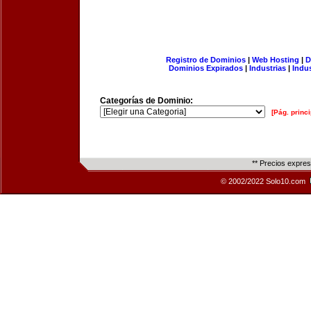
Registro de Dominios
|
Web Hosting
|
D
Dominios Expirados
|
Industrias
|
Indu
Categorías de Dominio:
[Pág. princi
** Precios expre
© 2002/2022 Solo10.com