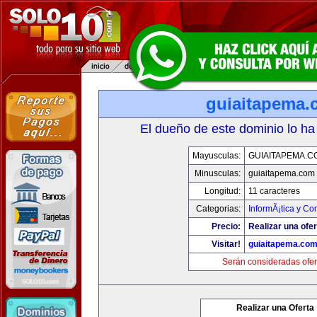
guiaitapema.
El dueño de este dominio lo ha
Mayusculas:
GUIAITAPEMA.C
Minusculas:
guiaitapema.com
Longitud:
11 caracteres
Categorias:
InformÃ¡tica y C
Precio:
Realizar una ofer
Visitar!
guiaitapema.co
Serán consideradas ofer
Realizar una Oferta