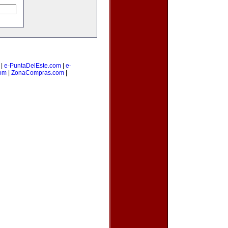
|
e-PuntaDelEste.com
|
e-
om
|
ZonaCompras.com
|