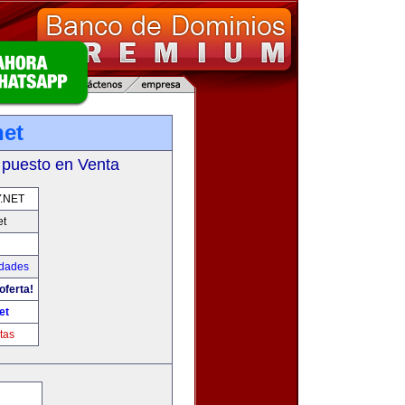
net
 puesto en Venta
.NET
et
udades
oferta!
et
tas