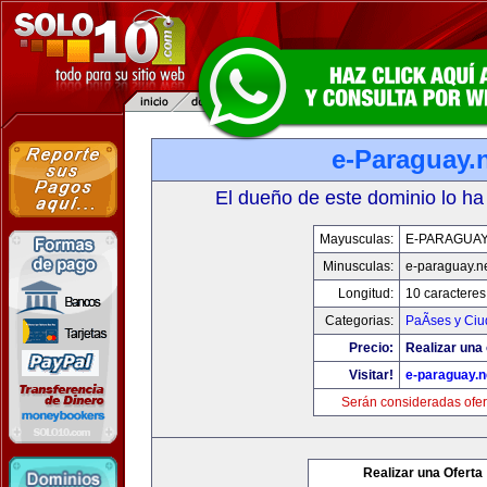
e-Paraguay.
El dueño de este dominio lo ha
Mayusculas:
E-PARAGUAY
Minusculas:
e-paraguay.n
Longitud:
10 caracteres
Categorias:
PaÃ­ses y Ci
Precio:
Realizar una 
Visitar!
e-paraguay.n
Serán consideradas ofer
Realizar una Oferta