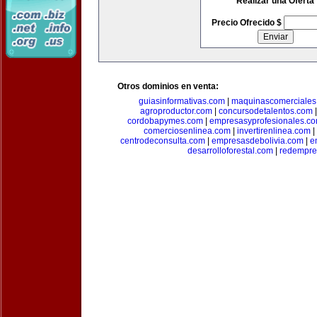
Realizar una Oferta
Precio Ofrecido $
Otros dominios en venta:
guiasinformativas.com
|
maquinascomerciales
agroproductor.com
|
concursodetalentos.com
cordobapymes.com
|
empresasyprofesionales.c
comerciosenlinea.com
|
invertirenlinea.com
|
centrodeconsulta.com
|
empresasdebolivia.com
|
e
desarrolloforestal.com
|
redempre