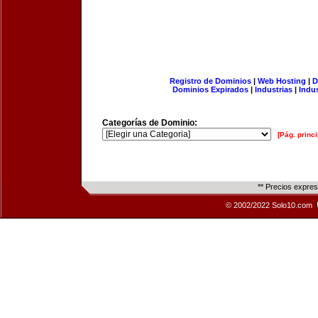
Registro de Dominios
|
Web Hosting
|
D
Dominios Expirados
|
Industrias
|
Indu
Categorías de Dominio:
[Pág. princi
** Precios expre
© 2002/2022 Solo10.com