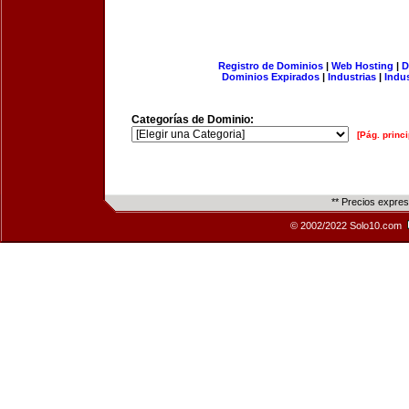
Registro de Dominios
|
Web Hosting
|
D
Dominios Expirados
|
Industrias
|
Indu
Categorías de Dominio:
[Pág. princi
** Precios expre
© 2002/2022 Solo10.com