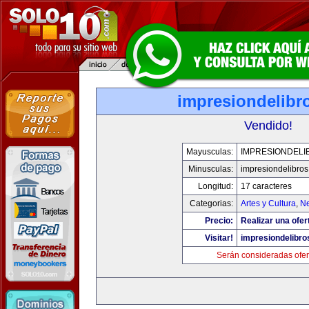
impresiondelibr
Vendido!
Mayusculas:
IMPRESIONDELI
Minusculas:
impresiondelibro
Longitud:
17 caracteres
Categorias:
Artes y Cultura
,
Ne
Precio:
Realizar una ofer
Visitar!
impresiondelibr
Serán consideradas ofer