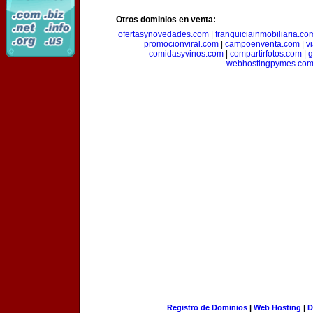
Otros dominios en venta:
ofertasynovedades.com
|
franquiciainmobiliaria.co
promocionviral.com
|
campoenventa.com
|
v
comidasyvinos.com
|
compartirfotos.com
|
g
webhostingpymes.co
Registro de Dominios
|
Web Hosting
|
D