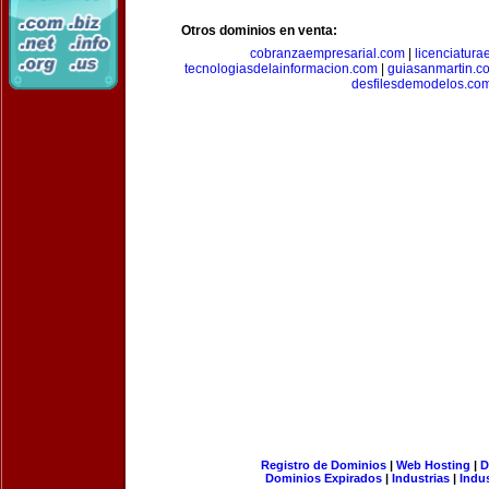
Otros dominios en venta:
cobranzaempresarial.com
|
licenciatura
tecnologiasdelainformacion.com
|
guiasanmartin.c
desfilesdemodelos.co
Registro de Dominios
|
Web Hosting
|
D
Dominios Expirados
|
Industrias
|
Indu