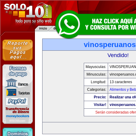
vinosperuano
Vendido!
Mayusculas:
VINOSPERUA
Minusculas:
vinosperuanos
Longitud:
13 caracteres
Categorias:
Alimentos y Be
Precio:
Realizar una of
Visitar!
vinosperuanos
Serán consideradas ofer