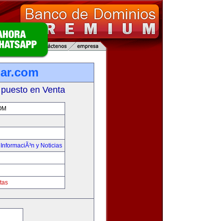
lar.com
 puesto en Venta
OM
,
InformaciÃ³n y Noticias
tas