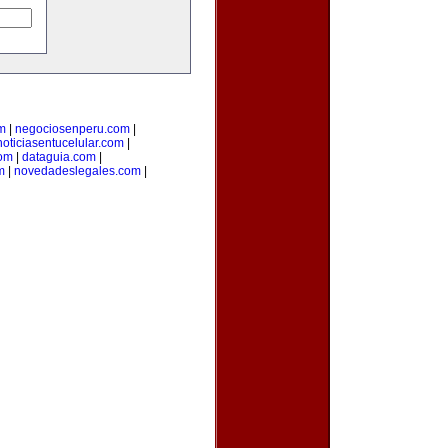
m
|
negociosenperu.com
|
noticiasentucelular.com
|
com
|
dataguia.com
|
m
|
novedadeslegales.com
|