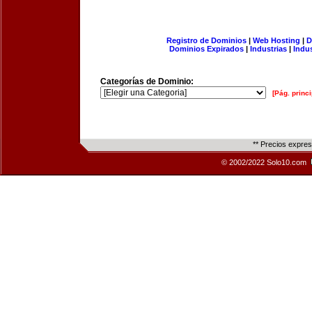
Registro de Dominios
|
Web Hosting
|
D
Dominios Expirados
|
Industrias
|
Indu
Categorías de Dominio:
[Pág. princi
** Precios expre
© 2002/2022 Solo10.com