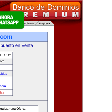
.com
 puesto en Venta
ET.COM
com
bidas
.com
tas
ealizar una Oferta