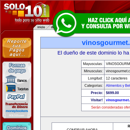
vinosgourmet
El dueño de este dominio lo ha
Mayusculas:
VINOSGOURM
Minusculas:
vinosgourmet.
Longitud:
12 caracteres
Categorias:
Alimentos y Be
Precio:
$699.00
Visitar!
vinosgourmet
Serán consideradas ofer
R