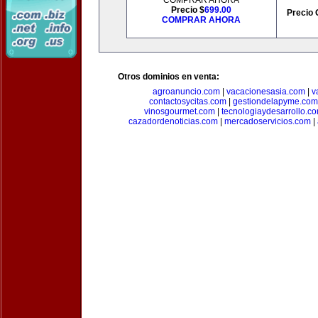
COMPRAR AHORA
Precio $
699.00
Precio 
COMPRAR AHORA
Otros dominios en venta:
agroanuncio.com
|
vacacionesasia.com
|
v
contactosycitas.com
|
gestiondelapyme.com
vinosgourmet.com
|
tecnologiaydesarrollo.c
cazadordenoticias.com
|
mercadoservicios.com
|