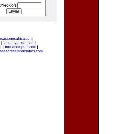
Ofrecido $
acacionesafrica.com
|
|
calidadyprecio.com
|
om
|
farmacompras.com
|
asesoresempresarios.com
|