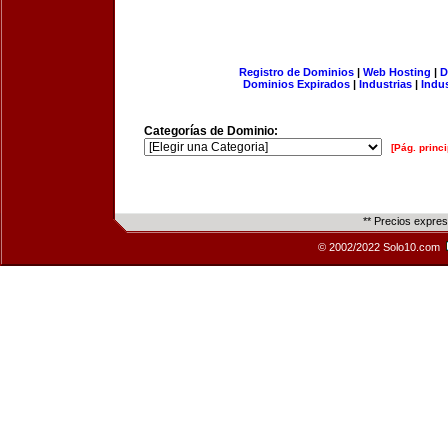
Registro de Dominios
|
Web Hosting
|
D
Dominios Expirados
|
Industrias
|
Indu
Categorías de Dominio:
[Pág. princi
** Precios expre
© 2002/2022 Solo10.com