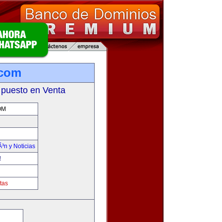
.com
 puesto en Venta
OM
Ã³n y Noticias
!
tas