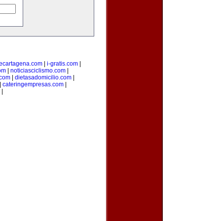
ecartagena.com
|
i-gratis.com
|
om
|
noticiasciclismo.com
|
.com
|
dietasadomicilio.com
|
|
cateringempresas.com
|
|