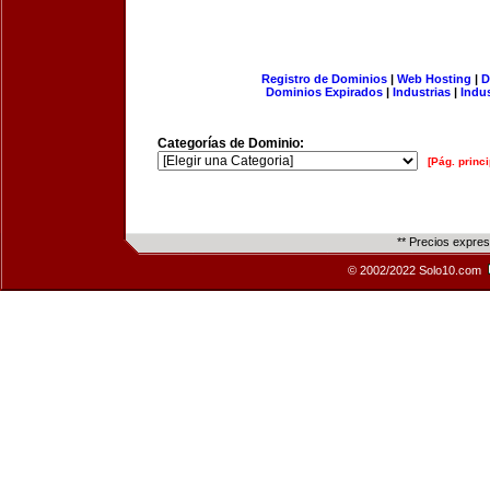
Registro de Dominios
|
Web Hosting
|
D
Dominios Expirados
|
Industrias
|
Indu
Categorías de Dominio:
[Pág. princi
** Precios expre
© 2002/2022 Solo10.com