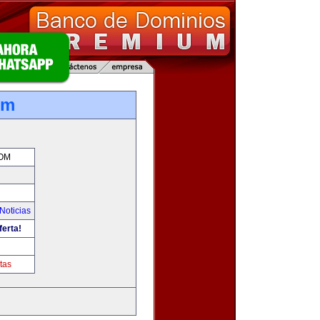
om
OM
Noticias
ferta!
tas