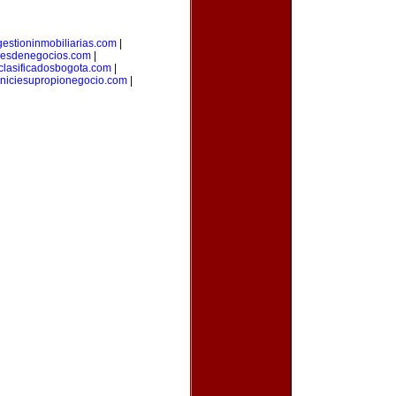
gestioninmobiliarias.com
|
eresdenegocios.com
|
clasificadosbogota.com
|
iniciesupropionegocio.com
|