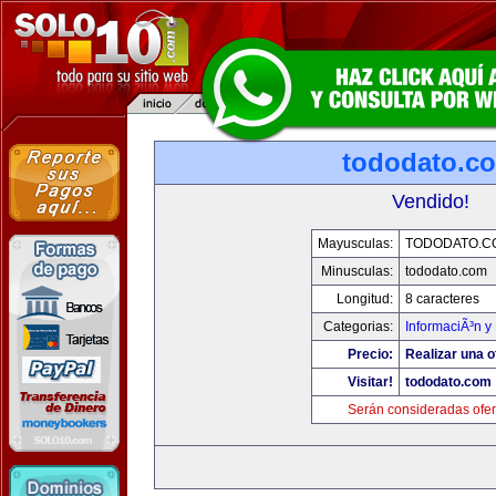
tododato.c
Vendido!
Mayusculas:
TODODATO.C
Minusculas:
tododato.com
Longitud:
8 caracteres
Categorias:
InformaciÃ³n y 
Precio:
Realizar una o
Visitar!
tododato.com
Serán consideradas ofer