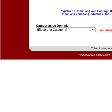
Registro de Dominios
|
Web Hosting
|
D
Dominios Expirados
|
Industrias
|
Indu
Categorías de Dominio:
[Pág. princi
** Precios expre
© 2002/2022 Solo10.com