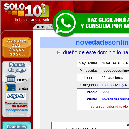
novedadesonli
El dueño de este dominio lo ha
Mayusculas:
NOVEDADESON
Minusculas:
novedadesonlin
Longitud:
15 caracteres
Categorias:
InformaciÃ³n y No
Precio:
$550.00
Visitar!
novedadesonlin
Serán consideradas ofer
R