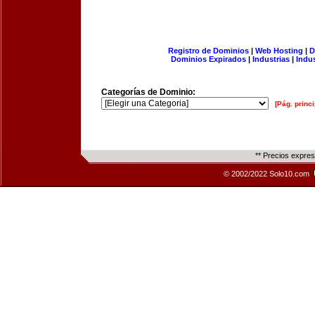
Registro de Dominios
|
Web Hosting
|
D
Dominios Expirados
|
Industrias
|
Indu
Categorías de Dominio:
[Pág. princi
** Precios expre
© 2002/2022 Solo10.com