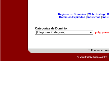
Registro de Dominios
|
Web Hosting
|
D
Dominios Expirados
|
Industrias
|
Indu
Categorías de Dominio:
[Pág. princi
** Precios expre
© 2002/2022 Solo10.com