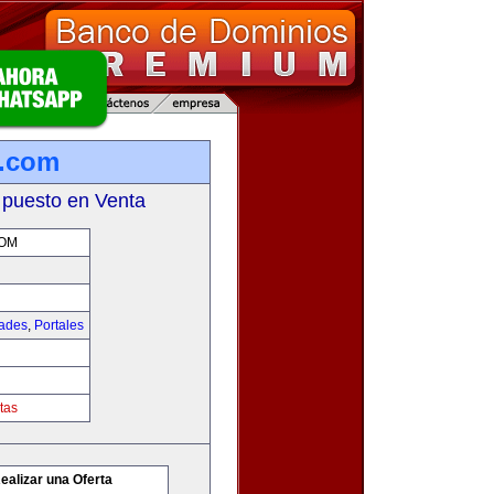
s.com
 puesto en Venta
COM
dades
,
Portales
tas
ealizar una Oferta