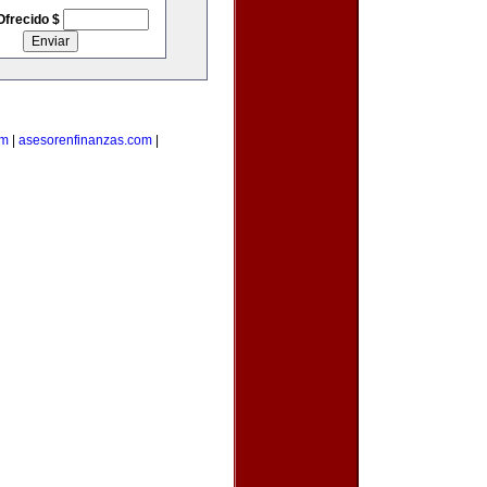
Ofrecido $
om
|
asesorenfinanzas.com
|