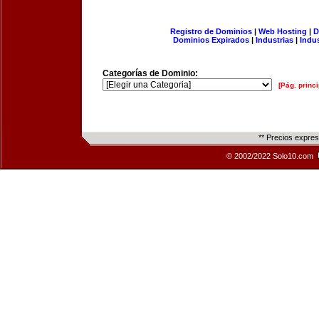
Registro de Dominios
|
Web Hosting
|
D
Dominios Expirados
|
Industrias
|
Indu
Categorías de Dominio:
[Pág. princi
** Precios expre
© 2002/2022 Solo10.com