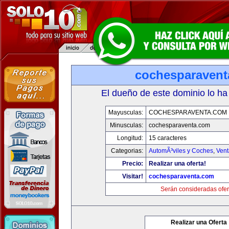
cochesparaven
El dueño de este dominio lo ha
Mayusculas:
COCHESPARAVENTA.COM
Minusculas:
cochesparaventa.com
Longitud:
15 caracteres
Categorias:
AutomÃ³viles y Coches
,
Vent
Precio:
Realizar una oferta!
Visitar!
cochesparaventa.com
Serán consideradas ofer
Realizar una Oferta