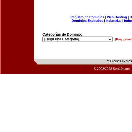
Registro de Dominios
|
Web Hosting
|
D
Dominios Expirados
|
Industrias
|
Indu
Categorías de Dominio:
[Pág. princi
** Precios expre
© 2002/2022 Solo10.com