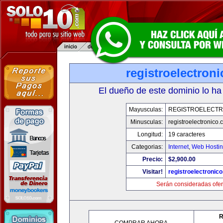
registroelectron
El dueño de este dominio lo ha
Mayusculas:
REGISTROELECTR
Minusculas:
registroelectronico
Longitud:
19 caracteres
Categorias:
Internet
,
Web Hostin
Precio:
$2,900.00
Visitar!
registroelectronic
Serán consideradas ofer
R