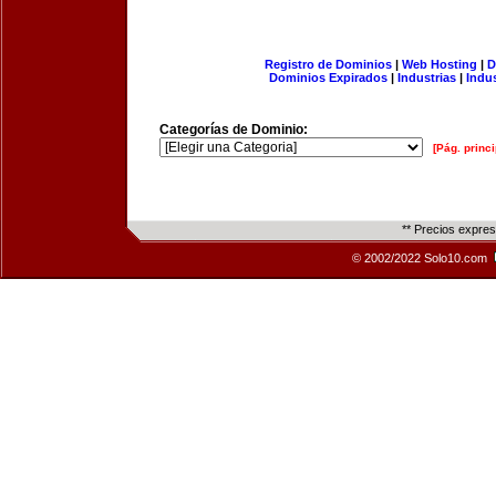
Registro de Dominios
|
Web Hosting
|
D
Dominios Expirados
|
Industrias
|
Indu
Categorías de Dominio:
[Pág. princi
** Precios expre
© 2002/2022 Solo10.com